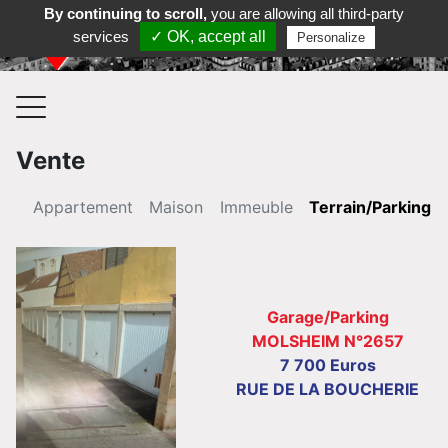
By continuing to scroll,
you are allowing all third-party
Contactez-nous au 03 88 35 35 36
services
✓ OK, accept all
Personalize
Vente
Appartement
Maison
Immeuble
Terrain/Parking
Garage/Parking
MOLSHEIM N°2657
7 700 Euros
RUE DE LA BOUCHERIE