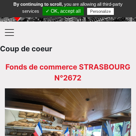
By continuing to scroll,
you are allowing all third-party
Contactez-nous au 03 88 35 35 36
services
✓ OK, accept all
Personalize
Coup de coeur
Fonds de commerce STRASBOURG
N°2672