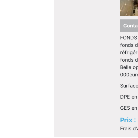
Conta
FONDS 
fonds d
réfrigé
fonds d
Belle o
000euro
Surface
DPE en 
GES en 
Prix 
Frais d