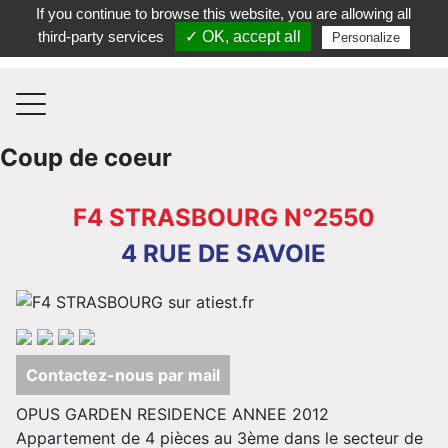
If you continue to browse this website, you are allowing all
Contactez-nous au 03 88 35 35 36
third-party services
✓ OK, accept all
Personalize
Coup de coeur
F4 STRASBOURG N°2550
4 RUE DE SAVOIE
Contactez-nous par mail
OPUS GARDEN RESIDENCE ANNEE 2012
Appartement de 4 pièces au 3ème dans le secteur de