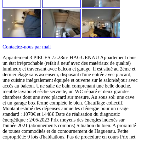
Contactez-nous par mail
Appartement 3 PIECES 72.28m² HAGUENAU Appartement dans
un état irréprochable (refait à neuf avec des matériaux de qualité)
lumineux et traversant avec balcon et garage. Il est situé au 2ème et
dernier étage sans ascenseur, disposant d'une entrée avec placard,
une cuisine intégralement équipée et ouverte sur le salon/séjour avec
accès au balcon. Une salle de bain comprenant une belle douche,
meuble lavabo et sèche serviette, un WC séparé et deux grandes
chambres dont une avec placard sur mesure. Au sous sol: une cave
et un garage box fermé complète le bien. Chauffage collectif.
Montant estimé des dépenses annuelles d'énergie pour un usage
standard : 1070€ et 1448€ Date de réalisation du diagnostic
énergétique : 2/05/2023 Prix moyens des énergies indexés sur
l'année 2021 (abonnements compris) Situation du bien: A proximité
de toutes commodités et du contournement de Haguenau. Petite
copropriété: 9 lots d'habitations. Pas de procédure en cours Prix net