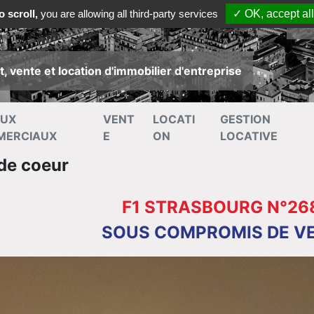
 scroll,
you are allowing all third-party services
✓ OK, accept all
Co
, vente et location d'immobilier d'entreprise
AUX
VENT
LOCATI
GESTION
MERCIAUX
E
ON
LOCATIVE
de coeur
F1 STRASBOURG N°26
SOUS COMPROMIS DE V