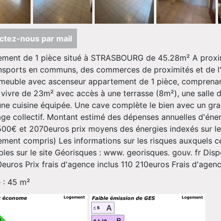
ctez-nous par mail
ment de 1 pièce situé à STRASBOURG de 45.28m² A proximi
nsports en communs, des commerces de proximités et de l'
meuble avec ascenseur appartement de 1 pièce, comprenan
 vivre de 23m² avec accès à une terrasse (8m²), une salle d
ne cuisine équipée. Une cave complète le bien avec un gr
ge collectif. Montant estimé des dépenses annuelles d'éne
500€ et 2070euros prix moyens des énergies indexés sur l
ment compris) Les informations sur les risques auxquels c
bles sur le site Géorisques : www. georisques. gouv. fr Disp
euros Prix frais d'agence inclus 110 210euros Frais d'age
 : 45 m²