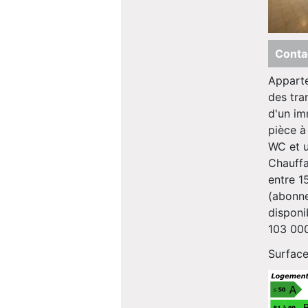
Conta
Apparte
des tra
d'un im
pièce à
WC et u
Chauffa
entre 1
(abonne
disponi
103 000
Surface