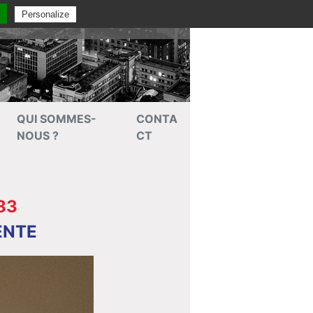
Personalize
ntactez-nous au 03 88 35 35 36
QUI SOMMES-
CONTA
NOUS ?
CT
83
ENTE