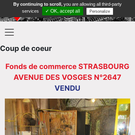
By continuing to scroll,
you are allowing all third-party
Contactez-nous au 03 88 35 35 36
services
✓ OK, accept all
Personalize
Coup de coeur
Fonds de commerce STRASBOURG
AVENUE DES VOSGES N°2647
VENDU